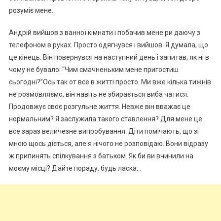
розуміє мене.
Андрій вийшов з ванної кімнати і побачив мене ри даючу з
телефоном в руках. Просто одягнувся і вийшов. Я думала, що
це кінець. Він повернувся на наступний день і запитав, як ні в
чому не бувало: “Чим смачненьким мене пригостиш
сьогодні?”Ось так от все в житті просто. Ми вже кілька тижнів
не розмовляємо, він навіть не збирається виба чатися.
Продовжує своє розгульне життя. Невже він вважає це
нормальним? Я заслужила такого ставлення? Для мене це
все зараз величезне випробування. Діти помічають, що зі
мною щось діється, але я нічого не розповідаю. Вони відразу
ж припинять спілкування з батьком. Як би ви вчинили на
моєму місці? Дайте пораду, будь ласка…