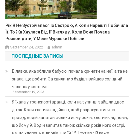
Рік Я Не Зустрічалася Із Сестрою, А Коли Нарешті Побачила
Її, То Жа Хнулася Від Її Вигляду. Коли Вона Почала
Розповідати, У Мене Мурашки Побігли
September 24, 2022
admin
ПОСЛЕДНЫЕ ЗАПИСЫ
Білявка, яка облила бабусю, почала кричати на неї, а та не
знала, що робити. За хвилину з будівлі вийшов солідний
чоловік у костюмі.
September 19, 2023
Я їхала у транспорті вранці, коли на зупинці зайшли двоє
діток. Коли хлопчик підійшов, щоб розрахуватися за
проїзд, водій запитав скільки йому років, хлопчик відповів,
що йому 9. Водій запитав також скільки років його сестрі,
на що хлопець відповів, що їй 15. І тут водій каже…