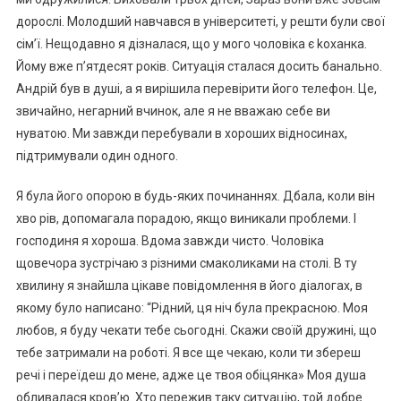
дорослі. Молодший навчався в університеті, у решти були свої
сім’ї. Нещодавно я дізналася, що у мого чоловіка є kоханка.
Йому вже п’ятдесят років. Ситуація сталася досить банально.
Андрій був в душі, а я вирішила перевірити його телефон. Це,
звичайно, негарний вчинок, але я не вважаю себе ви
нуватою. Ми завжди перебували в хороших відносинах,
підтримували один одного.
Я була його опорою в будь-яких починаннях. Дбала, коли він
хво рів, допомагала порадою, якщо виникали проблеми. І
господиня я хороша. Вдома завжди чисто. Чоловіка
щовечора зустрічаю з різними смаколиками на столі. В ту
хвилину я знайшла цікаве повідомлення в його діалогах, в
якому було написано: “Рідний, ця ніч була прекрасною. Моя
любов, я буду чекати тебе сьогодні. Скажи своїй дружині, що
тебе затримали на роботі. Я все ще чекаю, коли ти збереш
речі і переїдеш до мене, адже це твоя обіцянка» Моя душа
обливалася кров’ю. Хто пережив таку ситуацію, той добре