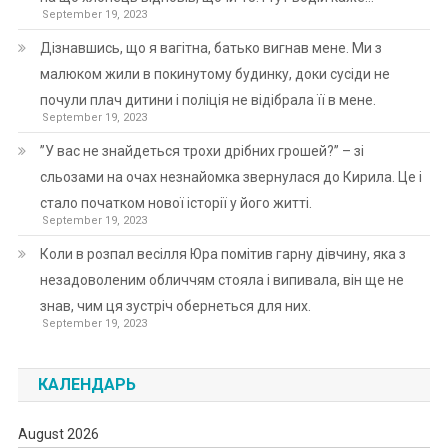
September 19, 2023
Дізнавшись, що я вагітна, батько вигнав мене. Ми з
малюком жили в покинутому будинку, доки сусіди не
почули плач дитини і поліція не відібрала її в мене.
September 19, 2023
”У вас не знайдеться трохи дрібних грошей?” – зі
сльозами на очах незнайомка звернулася до Кирила. Це і
стало початком нової історії у його житті.
September 19, 2023
Коли в розпал весілля Юра помітив гарну дівчину, яка з
незадоволеним обличчям стояла і випивала, він ще не
знав, чим ця зустріч обернеться для них.
September 19, 2023
КАЛЕНДАРЬ
August 2026