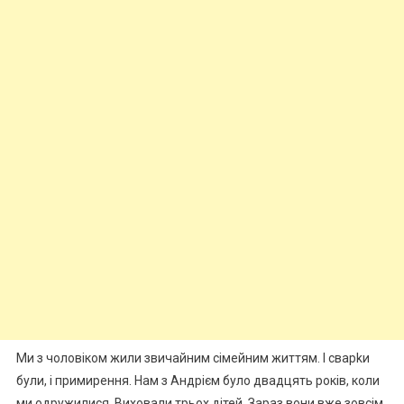
Ми з чоловіком жили звичайним сімейним життям. І сварkи
були, і примирення. Нам з Андрієм було двадцять років, коли
ми одружилися. Виховали трьох дітей, Зараз вони вже зовсім