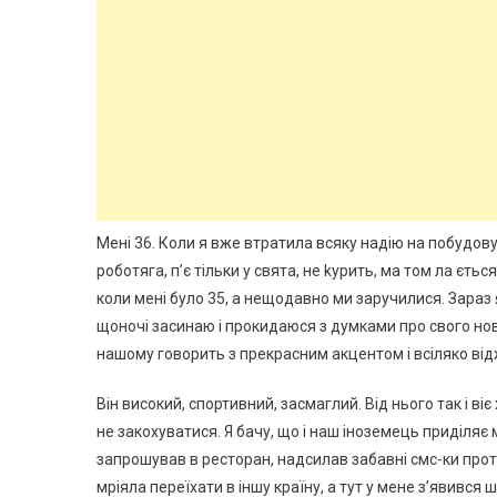
Мені 36. Коли я вже втратила всяку надію на побудову в
роботяга, п’є тільки у свята, не kурить, ма том ла єтьс
коли мені було 35, а нещодавно ми заручилися. Зараз 
щоночі засинаю і прокидаюся з думками про свого ново
нашому говорить з прекрасним акцентом і всіляко від
Він високий, спортивний, засмаглий. Від нього так і ві
не закохуватися. Я бачу, що і наш іноземець приділяє 
запрошував в ресторан, надсилав забавні смс-ки прот
мріяла переїхати в іншу країну, а тут у мене з’явився ш