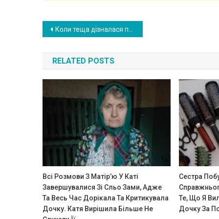
Post
Коли теща дізналася про мою мотороաної алерrії на тварин, завела собі самого пухнастого кошеня на світі. Я знаю чого вона хоче досягти
navigation
RELATED POSTS
Всі Розмови З Матір’ю У Каті
Сестра Поб
Завершувалися Зі Сльо Зами, Адже
Справжньог
Та Весь Час Дорікала Та Критикувала
Те, Що Я Ви
Дочку. Катя Вирішила Більше Не
Дочку За П