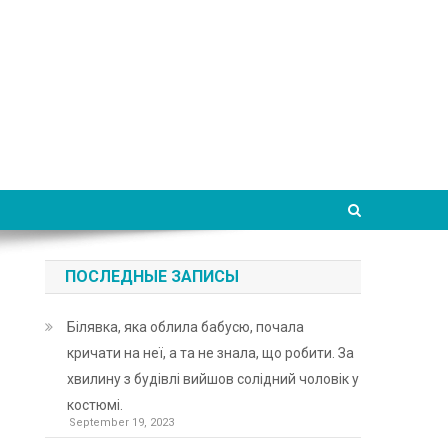
ПОСЛЕДНЫЕ ЗАПИСЫ
Білявка, яка облила бабусю, почала
кричати на неї, а та не знала, що робити. За
хвилину з будівлі вийшов солідний чоловік у
костюмі.
September 19, 2023