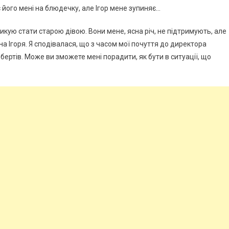
є його мені на блюдечку, але Ігор мене зупиняє…
зикую стати старою дівою. Вони мене, ясна річ, не підтримують, але
а Ігоря. Я сподівалася, що з часом мої почуття до директора
бертів. Може ви зможете мені порадити, як бути в ситуації, що