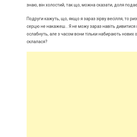
знаю, він холостий, так що, можна сказати, доля пода
Подруги кажуть, що, якщо я зараз зірву весілля, то ри
серцю не накажеш… Я не можу зараз навіть дивитися н
ослабнуть, але з часом вони тільки набирають нових о
склалася?