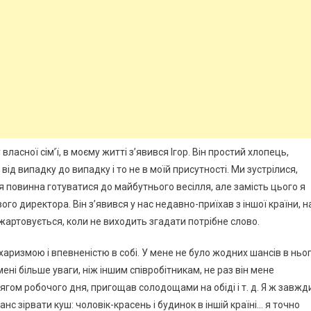
ласної сім’ї, в моєму житті з’явився Ігор. Він простий хлопець,
я від випадку до випадку і то не в моїй присутності. Ми зустрілися,
я повинна готуватися до майбутнього весілля, але замість цього я
го директора. Він з’явився у нас недавно-приїхав з іншої країни, н
жартовується, коли не виходить згадати потрібне слово.
є харизмою і впевненістю в собі. У мене не було жодних шансів в ньо
мені більше уваги, ніж іншим співробітникам, не раз він мене
ягом робочого дня, пригощав солодощами на обіді і т. д. Я ж завжд
анс зірвати куш: чоловік-красень і будинок в іншій країні… я точно