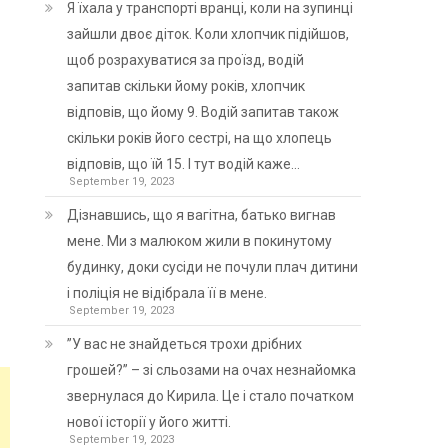
Я їхала у транспорті вранці, коли на зупинці
зайшли двоє діток. Коли хлопчик підійшов,
щоб розрахуватися за проїзд, водій
запитав скільки йому років, хлопчик
відповів, що йому 9. Водій запитав також
скільки років його сестрі, на що хлопець
відповів, що їй 15. І тут водій каже…
September 19, 2023
Дізнавшись, що я вагітна, батько вигнав
мене. Ми з малюком жили в покинутому
будинку, доки сусіди не почули плач дитини
і поліція не відібрала її в мене.
September 19, 2023
”У вас не знайдеться трохи дрібних
грошей?” – зі сльозами на очах незнайомка
звернулася до Кирила. Це і стало початком
нової історії у його житті.
September 19, 2023