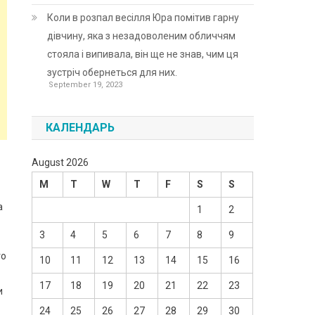
Коли в розпал весілля Юра помітив гарну
дівчину, яка з незадоволеним обличчям
стояла і випивала, він ще не знав, чим ця
зустріч обернеться для них.
September 19, 2023
КАЛЕНДАРЬ
August 2026
M
T
W
T
F
S
S
а
1
2
3
4
5
6
7
8
9
го
10
11
12
13
14
15
16
17
18
19
20
21
22
23
и
24
25
26
27
28
29
30