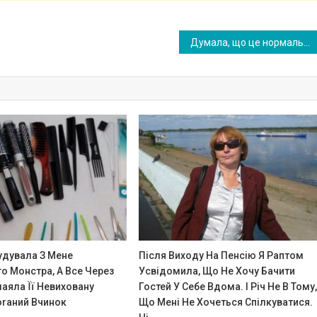
Думала, що це нормально, коли старша дитина рев нує маму до молодшого, але те, що син наробив днями, не виходить у мене з голови
удувала З Мене
Після Виходу На Пенсію Я Раптом
о Монстра, А Все Через
Усвідомила, Що Не Хочу Бачити
лаяла Її Невиховану
Гостей У Себе Вдома. І Річ Не В Тому
оrаний Вчинок
Що Мені Не Хочеться Спілкуватися.