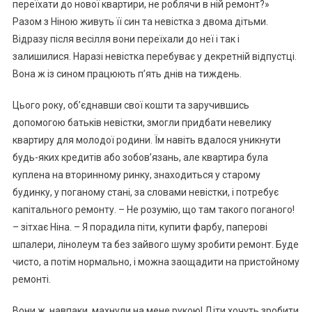
переїхати до нової квартири, не роблячи в ній ремонт?»
Разом з Ніною живуть її син та невістка з двома дітьми.
Відразу після весілля вони переїхали до неї і так і
залишилися. Наразі невістка перебуває у декретній відпустці.
Вона ж із сином працюють п’ять днів на тиждень.
Цього року, об’єднавши свої кошти та заручившись
допомогою батьків невістки, змогли придбати невелику
квартиру для молодої родини. Їм навіть вдалося уникнути
будь-яких кредитів або зобов’язань, але квартира була
куплена на вторинному ринку, знаходиться у старому
будинку, у поганому стані, за словами невістки, і потребує
капітального ремонту. – Не розумію, що там такого поганого!
– зітхає Ніна. – Я порадила піти, купити фарбу, паперові
шпалери, лінолеум та без зайвого шуму зробити ремонт. Буде
чисто, а потім нормально, і можна заощадити на пристойному
ремонті.
Вони ж, навпаки, махнули на мене рукою! Діти хочуть зробити