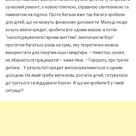
сучасний ремонт, з новою плиткою, справною сантехнікою та
ламінатом на підлозі. Проте батьки вже так багато зробили
для дітей, що не можуть фінансово допомогти. Молоді люди
хочуть взяти кредит, зробити все одним махом, а потім
“насолоджуватися гарним життям”, виплачуючи борг
протягом багатьох років на суму, яку теоретично можна
використати для покупки іншої квартири. – Невістка, схоже,
не збирається працювати! – каже Ніна. – Говорять про третю
дитину… У результаті кредит виплачуватиметься з одним
доходом. На який треба жити всім, ростити дітей, готуватися
до третього та віддавати борги». А що ви зробили б у такій
ситуації?