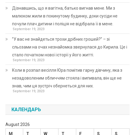
Дізнавшись, що я вагітна, батько вигнав мене. Ми з
малюком жили в покинутому будинку, доки сусіди не
почули плач дитини і поліція не відібрала її в мене.
September 19, 2023
”У вас не знайдеться трохи дрібних грошей?” – зі
сльозами на очах незнайомка звернулася до Кирила. Це і
стало початком нової історії у його житті.
September 19, 2023
Коли в розпал весілля Юра помітив гарну дівчину, яка з
незадоволеним обличчям стояла і випивала, він ще не
знав, чим ця зустріч обернеться для них.
September 19, 2023
КАЛЕНДАРЬ
August 2026
M
T
W
T
F
S
S