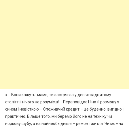
«-…Вони кажуть: мамо, ти застрягла у дев’ятнадцятому
столітті і нічого не розумієш! – Переповідає Ніна її розмову з
сином і невісткою – Споживчий кредит – це буденно, вигідно і
практично. Більше того, ми беремо його не на техніку чи
норкову шубу, а на найнеобхідніше – ремонт житла. Чи можна