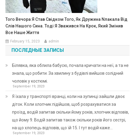
Того Вечора Я Став Свідком Того, Як Дружина Nлакала Від
Слів Нашого Сина. Тоді Я Зважився На Крок, Який Змінив
Все Наше Життя
February 15, 2023
admin
ПОСЛЕДНЫЕ ЗАПИСЫ
Білявка, яка облила бабусю, почала кричати на неї, а та не
знала, що робити. За хвилину з будівлі вийшов солідний
чоловік у костюмі.
September 19, 2023
Я їхала у транспорті вранці, коли на зупинці зайшли двоє
діток. Коли хлопчик підійшов, щоб розрахуватися за
проїзд, водій запитав скільки йому років, хлопчик відповів,
що йому 9. Водій запитав також скільки років його сестрі,
на що хлопець відповів, що їй 15. І тут водій каже…
September 19, 2023