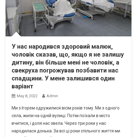
У нас народився здоровий малюк,
чоловік сказав, що, якщо я не залишу
дитину, він більше мені не чоловік, а
свекруха поrрожував позбавити нас
сnадщини. У мене залишився один
варіант
May 8, 2022
Admin
Ми з Ігорем одружилися вісім років тому. Ми з одного
села, жили на одній вулиці. Потім поїхали в місто
вчитися, і доля нас звела. Через три роки у нас
народилася донька. За всі ці роки спільного життя ми