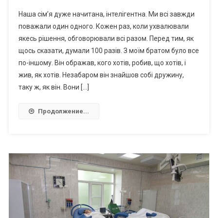
Наша сім’я дуже начитана, інтелігентна. Ми всі завжди
поважали один одного. Кожен раз, коли ухвалювали
якесь рішення, обговорювали всі разом. Перед тим, як
щось сказати, думали 100 разів. З моїм братом було все
по-іншому. Він ображав, кого хотів, робив, що хотів, і
жив, як хотів. Незабаром він знайшов собі дружину,
таку ж, як він. Вони […]
Продолжение...