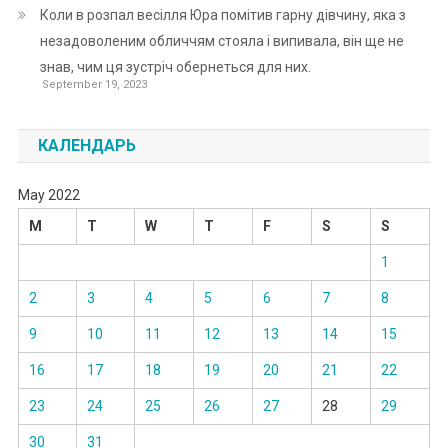
Коли в розпал весілля Юра помітив гарну дівчину, яка з
незадоволеним обличчям стояла і випивала, він ще не
знав, чим ця зустріч обернеться для них.
September 19, 2023
КАЛЕНДАРЬ
May 2022
M
T
W
T
F
S
S
1
2
3
4
5
6
7
8
9
10
11
12
13
14
15
16
17
18
19
20
21
22
23
24
25
26
27
28
29
30
31