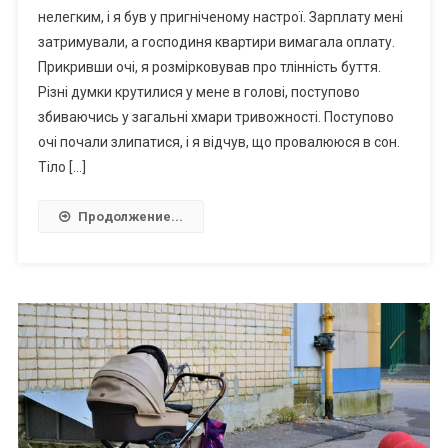
нелегким, і я був у пригніченому настрої. Зарплату мені
затримували, а господиня квартири вимагала оплату.
Прикривши очі, я розмірковував про тлінність буття.
Різні думки крутилися у мене в голові, поступово
збиваючись у загальні хмари тривожності. Поступово
очі почали злипатися, і я відчув, що провалююся в сон.
Тіло […]
Продолжение...