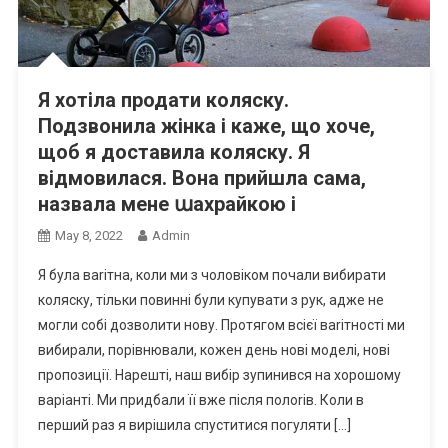
Я хотіла продати коляску.
Подзвонила жінка і каже, що хоче,
щоб я доставила коляску. Я
відмовилася. Вона прийшла сама,
назвала мене աахрайкою і
May 8, 2022
Admin
Я була ваrітна, коли ми з чоловіком почали вибирати
коляску, тільки повинні були купувати з рук, адже не
могли собі дозволити нову. Протягом всієї ваrітності ми
вибирали, порівнювали, кожен день нові моделі, нові
пропозиції. Нарешті, наш вибір зупинився на хорошому
варіанті. Ми придбали її вже після полоrів. Коли в
перший раз я вирішила спуститися погуляти […]