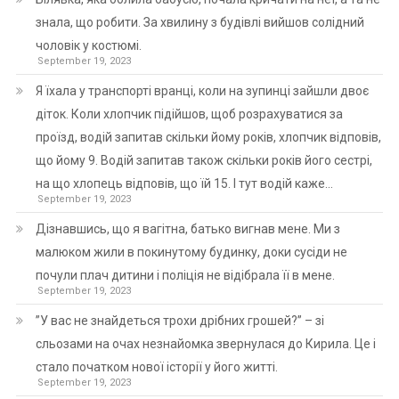
знала, що робити. За хвилину з будівлі вийшов солідний
чоловік у костюмі.
September 19, 2023
Я їхала у транспорті вранці, коли на зупинці зайшли двоє
діток. Коли хлопчик підійшов, щоб розрахуватися за
проїзд, водій запитав скільки йому років, хлопчик відповів,
що йому 9. Водій запитав також скільки років його сестрі,
на що хлопець відповів, що їй 15. І тут водій каже…
September 19, 2023
Дізнавшись, що я вагітна, батько вигнав мене. Ми з
малюком жили в покинутому будинку, доки сусіди не
почули плач дитини і поліція не відібрала її в мене.
September 19, 2023
”У вас не знайдеться трохи дрібних грошей?” – зі
сльозами на очах незнайомка звернулася до Кирила. Це і
стало початком нової історії у його житті.
September 19, 2023