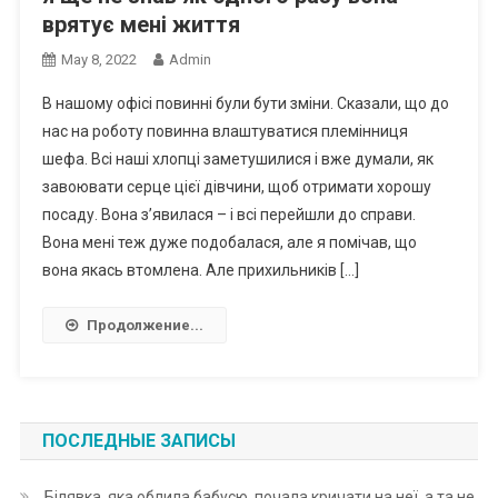
врятує мені життя
May 8, 2022
Admin
В нашому офісі повинні були бути зміни. Сказали, що до
нас на роботу повинна влаштуватися племінниця
шефа. Всі наші хлопці заметушилися і вже думали, як
завоювати серце цієї дівчини, щоб отримати хорошу
посаду. Вона з’явилася – і всі перейшли до справи.
Вона мені теж дуже подобалася, але я помічав, що
вона якась втомлена. Але прихильників […]
Продолжение...
ПОСЛЕДНЫЕ ЗАПИСЫ
Білявка, яка облила бабусю, почала кричати на неї, а та не