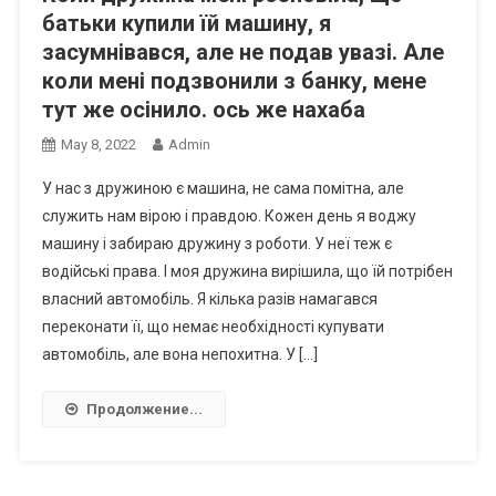
батьки купили їй машину, я
засумнівався, але не подав увазі. Але
коли мені подзвонили з банку, мене
тут же осінило. ось же наxаба
May 8, 2022
Admin
У нас з дружиною є машина, не сама помітна, але
служить нам вірою і правдою. Кожен день я воджу
машину і забираю дружину з роботи. У неї теж є
водійські права. І моя дружина вирішила, що їй потрібен
власний автомобіль. Я кілька разів намагався
переконати її, що немає необхідності купувати
автомобіль, але вона непохитна. У […]
Продолжение...