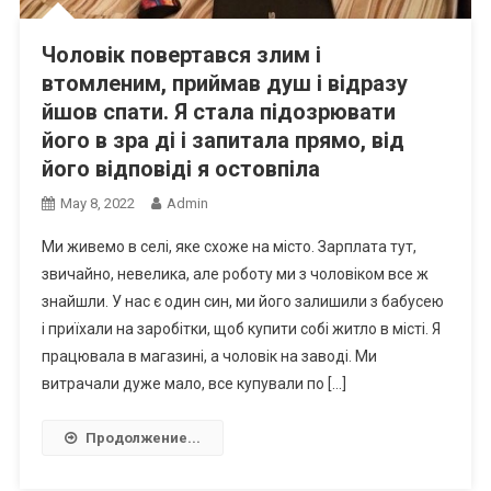
Чоловік повертався злим і
втомленим, приймав душ і відразу
йшов спати. Я стала підозрювати
його в зра ді і запитала прямо, від
його відповіді я остовпіла
May 8, 2022
Admin
Ми живемо в селі, яке схоже на місто. Зарплата тут,
звичайно, невелика, але роботу ми з чоловіком все ж
знайшли. У нас є один син, ми його залишили з бабусею
і приїхали на заробітки, щоб купити собі житло в місті. Я
працювала в магазині, а чоловік на заводі. Ми
витрачали дуже мало, все купували по […]
Продолжение...