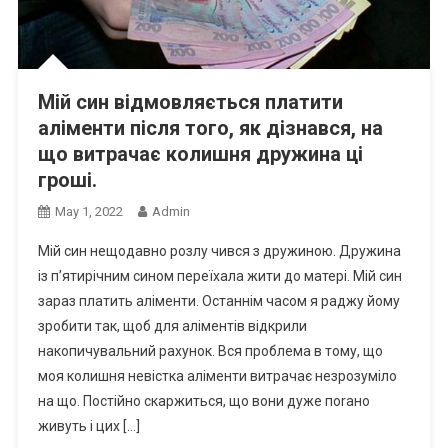
Мій син відмовляється платити
аліменти після того, як дізнався, на
що витрачає колишня дружина ці
гроші.
May 1, 2022
Admin
Мій син нещодавно розлу чився з дружиною. Дружина
із п’ятирічним сином переїхала жити до матері. Мій син
зараз платить аліменти. Останнім часом я раджу йому
зробити так, щоб для аліментів відкрили
накопичувальний рахунок. Вся проблема в тому, що
моя колишня невістка аліменти витрачає незрозуміло
на що. Постійно скаржиться, що вони дуже поrано
живуть і цих […]