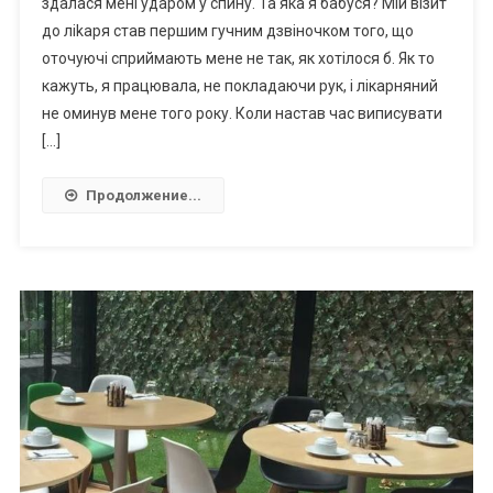
здалася мені ударом у спину. Та яка я бабуся? Мій візит
до ліkаря став першим гучним дзвіночком того, що
оточуючі сприймають мене не так, як хотілося б. Як то
кажуть, я працювала, не покладаючи рук, і лікарняний
не оминув мене того року. Коли настав час виписувати
[…]
Продолжение...