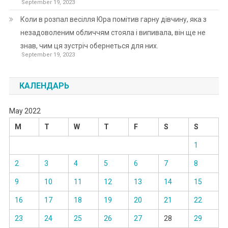
September 19, 2023
Коли в розпал весілля Юра помітив гарну дівчину, яка з
незадоволеним обличчям стояла і випивала, він ще не
знав, чим ця зустріч обернеться для них.
September 19, 2023
КАЛЕНДАРЬ
May 2022
M
T
W
T
F
S
S
1
2
3
4
5
6
7
8
9
10
11
12
13
14
15
16
17
18
19
20
21
22
23
24
25
26
27
28
29