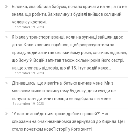
Білявка, яка облила бабусю, почала кричати на неї, а та не
знала, що робити. За хвилину з будівлі вийшов солідний
чоловік у костюмі.
September 19, 2023
Я їхала у транспорті вранці, коли на зупинці зайшли двоє
діток. Коли хлопчик підійшов, щоб розрахуватися за
проїзд, водій запитав скільки йому років, хлопчик відповів,
що йому 9. Водій запитав також скільки років його сестрі,
на що хлопець відповів, що їй 15. І тут водій каже…
September 19, 2023
Дізнавшись, що я вагітна, батько вигнав мене. Ми з
малюком жили в покинутому будинку, доки сусіди не
почули плач дитини і поліція не відібрала її в мене.
September 19, 2023
”У вас не знайдеться трохи дрібних грошей?” – зі
сльозами на очах незнайомка звернулася до Кирила. Це і
стало початком нової історії у його житті.