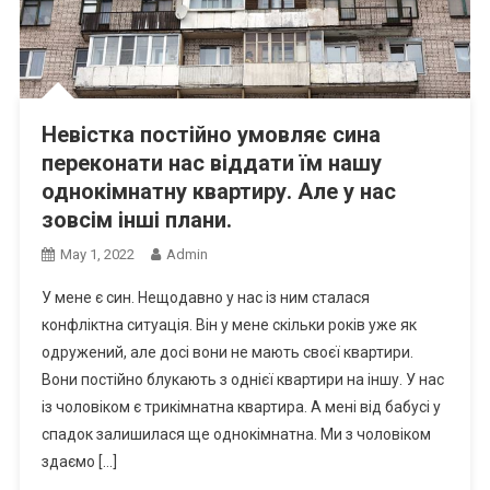
Невістка постійно умовляє сина
переконати нас віддати їм нашу
однокімнатну квартиру. Але у нас
зовсім інші плани.
May 1, 2022
Admin
У мене є син. Нещодавно у нас із ним сталася
конфліктна ситуація. Він у мене скільки років уже як
одружений, але досі вони не мають своєї квартири.
Вони постійно блукають з однієї квартири на іншу. У нас
із чоловіком є трикімнатна квартира. А мені від бабусі у
спадок залишилася ще однокімнатна. Ми з чоловіком
здаємо […]