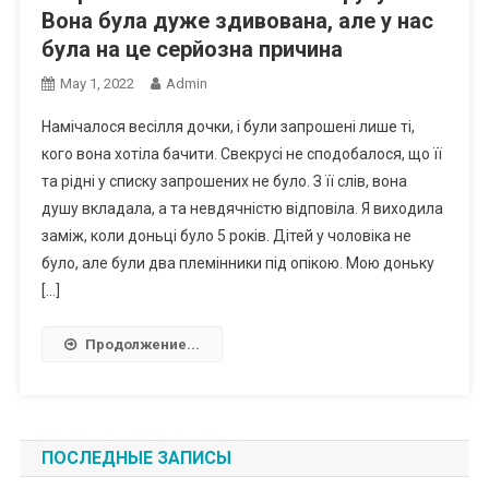
Вона була дуже здивована, але у нас
була на це серйозна причина
May 1, 2022
Admin
Намічалося весілля дочки, і були запрошені лише ті,
кого вона хотіла бачити. Свекрусі не сподобалося, що її
та рідні у списку запрошених не було. З її слів, вона
душу вкладала, а та невдячністю відповіла. Я виходила
заміж, коли доньці було 5 років. Дітей у чоловіка не
було, але були два племінники під опікою. Мою доньку
[…]
Продолжение...
ПОСЛЕДНЫЕ ЗАПИСЫ