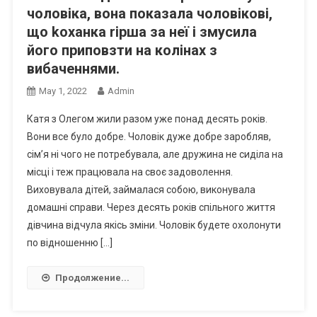
чоловіка, вона показала чоловікові,
що kоханка rірша за неї і змусила
його приповзти на колінах з
вибаченнями.
May 1, 2022
Admin
Катя з Олегом жили разом уже понад десять років.
Вони все було добре. Чоловік дуже добре заробляв,
сім’я ні чого не потребувала, але дружина не сиділа на
місці і теж працювала на своє задоволення.
Виховувала дітей, займалася собою, виконувала
домашні справи. Через десять років спільного життя
дівчина відчула якісь зміни. Чоловік будете охолонути
по відношенню […]
Продолжение...