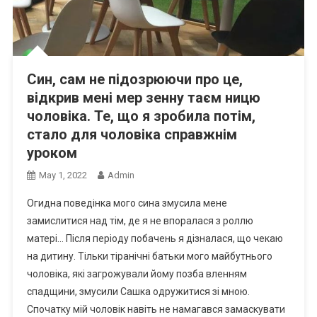
Син, сам не підозрюючи про це,
відкрив мені мер зенну таєм ницю
чоловіка. Те, що я зробила потім,
стало для чоловіка справжнім
уроком
May 1, 2022
Admin
Огидна поведінка мого сина змусила мене
замислитися над тім, де я не впоралася з роллю
матері… Після періоду побачень я дізналася, що чекаю
на дитину. Тільки тіранічні батьки мого майбутнього
чоловіка, які загрожували йому позба вленням
спадщини, змусили Сашка одружитися зі мною.
Спочатку мій чоловік навіть не намагався замаскувати