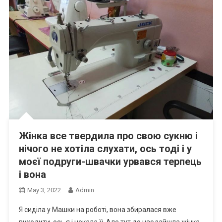
Жінка все твердила про свою сукню і
нічого не хотіла слухати, ось тоді і у
моєї подруги-швачки урвався терпець
і вона
May 3, 2022
Admin
Я сиділа у Машки на роботі, вона збиралася вже
виходити, ось я і чекала її. Але тут до нас зайшла жінка