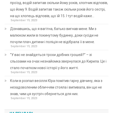
проїзд, водій запитав скільки йому років, хлопчик відповів,
що йому 9. Водій запитав також скільки років його сестрі,
на що хлопець відповів, що їй 15. І тут водій каже…
September 19, 2023
Дізнавшись, що я вагітна, батько вигнав мене. Ми з
малюком жили в покинутому будинку, доки сусіди не
почули плач дитини і поліція не відібрала її в мене.
September 19, 2023
”У вас не знайдеться трохи дрібних грошей?” – зі
сльозами на очах незнайомка звернулася до Кирила. Це і
стало початком нової історії у його житті.
September 19, 2023
Коли в розпал весілля Юра помітив гарну дівчину, яка з
незадоволеним обличчям стояла і випивала, він ще не
знав, чим ця зустріч обернеться для них.
September 19, 2023