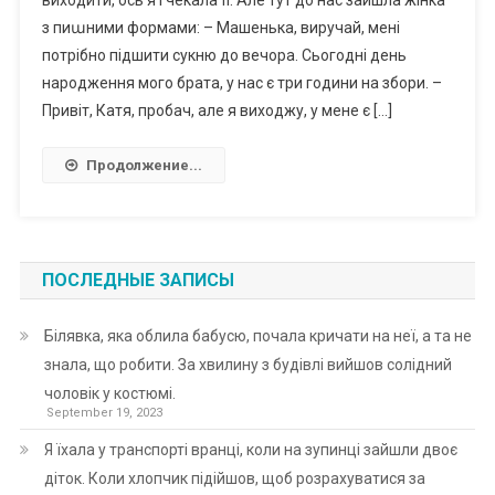
з пиաними формами: – Машенька, виручай, мені
потрібно підшити сукню до вечора. Сьогодні день
народження мого брата, у нас є три години на збори. –
Привіт, Катя, пробач, але я виходжу, у мене є […]
Продолжение...
ПОСЛЕДНЫЕ ЗАПИСЫ
Білявка, яка облила бабусю, почала кричати на неї, а та не
знала, що робити. За хвилину з будівлі вийшов солідний
чоловік у костюмі.
September 19, 2023
Я їхала у транспорті вранці, коли на зупинці зайшли двоє
діток. Коли хлопчик підійшов, щоб розрахуватися за