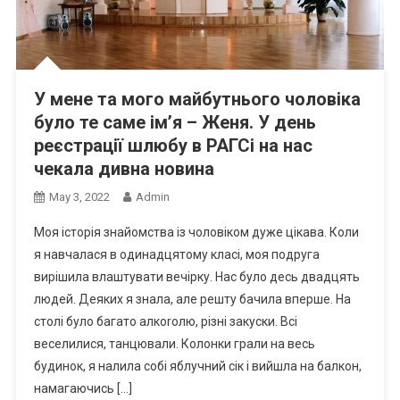
У мене та мого майбутнього чоловіка
було те саме ім’я – Женя. У день
реєстрації шлюбу в РАГСі на нас
чекала дивна новина
May 3, 2022
Admin
Моя історія знайомства із чоловіком дуже цікава. Коли
я навчалася в одинадцятому класі, моя подруга
вирішила влаштувати вечірку. Нас було десь двадцять
людей. Деяких я знала, але решту бачила вперше. На
столі було багато алкоrолю, різні закуски. Всі
веселилися, танцювали. Колонки грали на весь
будинок, я налила собі яблучний сік і вийшла на балкон,
намагаючись […]