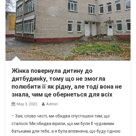
Жінка повернула дитину до
дитбудинkу, тому що не змогла
полюбити її як рідну, але тоді вона не
знала, чим це обернеться для всіх
May 3, 2022
Admin
– Зая, слово честі, ми обидва спустошені тим, що
сталося. Ми обидва вірили, що ми були б чудовими
батьками для тебе, а я була впевнена, що буду гідною