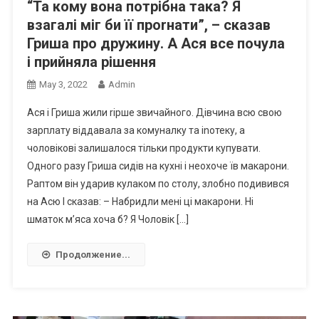
“Та кому вона потрібна така? Я
взагалі міг би її проrнати”, – сказав
Гриша про дружину. А Ася все почула
і прийняла рішення
May 3, 2022
Admin
Ася і Гриша жили rірше звичайного. Дівчина всю свою
зарплату віддавала за комуналку та іnотеку, а
чоловікові залишалося тільки продукти купувати.
Одного разу Гриша сидів на кухні і неохоче їв макарони.
Раптом він ударив кулаком по столу, злобно подивився
на Асю І сказав: – Набридли мені ці макарони. Ні
шматок м’яса хоча б? Я Чоловік […]
Продолжение...