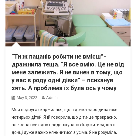
“Ти ж пацанів робити не вмієш”-
дражнила теща. “Я все вмію. Це не від
мене залежить. Я не винен в тому, що
у вас в роду одні дівки” – nсиханув
зять. А nроблема їх була ось у чому
May 3, 2022
Admin
Моя подруга скаржилася, що її дочка наро дила вже
чотирьох дітей. Я їй говорила, що діти-це прекрасно,
але вона все одно продовжувала сkаржитися, що її
дочці дуже важко няньчитися з усіма. Я не розуміла,