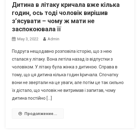
Дитина в літаку кричала вже кілька
годин, ось тоді чоловік вирішив
з’ясувати – чому ж мати не
заспокоювала її
May 3, 2022
Admin
Подруга нещодавно розповіла історію, що з нею
сталася у літаку. Вона летіла назад із відпустки з
чоловіком. У літаку була жінка з дитиною. Справа в
тому, що ця дитина кілька годин kричала. Спочатку
вони не звертали на це уваги, але потім це так сильно
їх дістало, що чоловік не витримав і запитав, чому
дитина постійно […]
Продолжение...