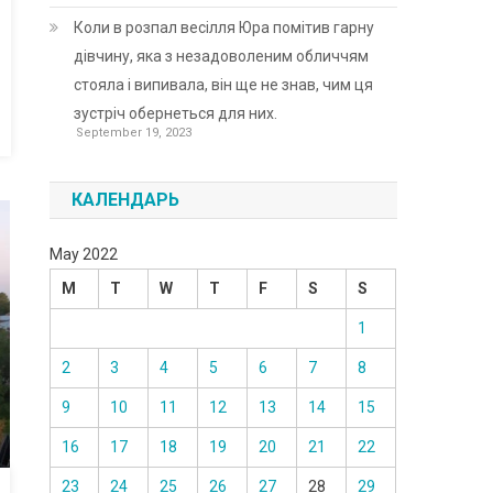
Коли в розпал весілля Юра помітив гарну
дівчину, яка з незадоволеним обличчям
стояла і випивала, він ще не знав, чим ця
зустріч обернеться для них.
September 19, 2023
КАЛЕНДАРЬ
May 2022
M
T
W
T
F
S
S
1
2
3
4
5
6
7
8
9
10
11
12
13
14
15
16
17
18
19
20
21
22
23
24
25
26
27
28
29