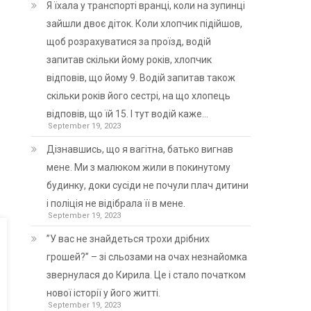
Я їхала у транспорті вранці, коли на зупинці
зайшли двоє діток. Коли хлопчик підійшов,
щоб розрахуватися за проїзд, водій
запитав скільки йому років, хлопчик
відповів, що йому 9. Водій запитав також
скільки років його сестрі, на що хлопець
відповів, що їй 15. І тут водій каже…
September 19, 2023
Дізнавшись, що я вагітна, батько вигнав
мене. Ми з малюком жили в покинутому
будинку, доки сусіди не почули плач дитини
і поліція не відібрала її в мене.
September 19, 2023
”У вас не знайдеться трохи дрібних
грошей?” – зі сльозами на очах незнайомка
звернулася до Кирила. Це і стало початком
нової історії у його житті.
September 19, 2023