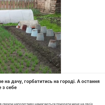
е на дачу, горбатитись на городі. А остання
е з себе
років свекри наполегливо намагаються приорати мене на своїх