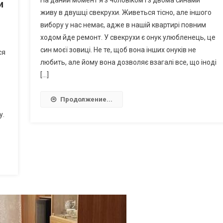
и
живу в двушці свекрухи. Живеться тісно, але іншого
вибору у нас немає, адже в нашій квартирі повним
ходом йде ремонт. У свекрухи є онук улюбленець, це
син моєї зовиці. Не те, щоб вона інших онуків не
ся
любить, але йому вона дозволяє взагалі все, що іноді
[…]
Продолжение...
у.