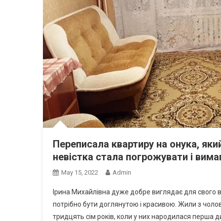
Переписала квартиру на онука, яки
невістка стала погрожувати і вима
May 15, 2022
Admin
Ірина Михайлівна дуже добре виглядає для свого вік
потрібно бути доглянутою і красивою. Жили з чолові
тридцять сім років, коли у них народилася перша д