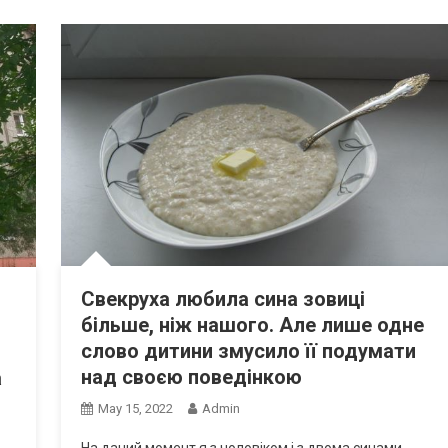
Свекруха любила сина зовиці
більше, ніж нашого. Але лише одне
слово дитини змусило її подумати
над своєю поведінкою
а
May 15, 2022
Admin
На даний момент я з чоловіком і з двома синами