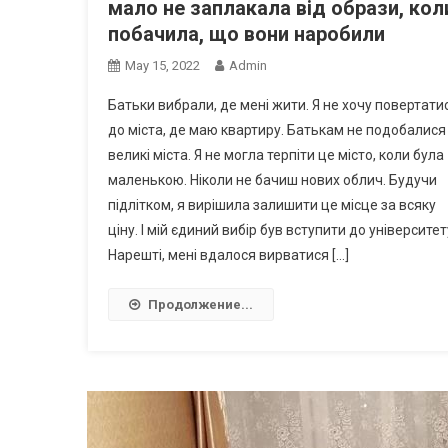
мало не заплакала від образи, кол
побачила, що вони наробили
May 15, 2022
Admin
Батьки вибрали, де мені жити. Я не хочу повертати
до міста, де маю квартиру. Батькам не подобалися
великі міста. Я не могла терпіти це місто, коли була
маленькою. Ніколи не бачиш нових облич. Будучи
підлітком, я вирішила залишити це місце за всяку
ціну. І мій єдиний вибір був вступити до університет
Нарешті, мені вдалося вирватися […]
Продолжение...