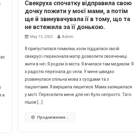
Свекруха спочатку відправила свою
в
дочку пожити у моєї мами, а потім
ще й звинувачувала її в тому, що та
не встежила за її донькою.
May 15, 2022
Admin
Я припустилася помилки, коли піддалася своїй
свекрусі і переконала матір дозволити своячениці
нас
жити в неї. Я родом із міста. Я вчилася там медиком. Я
з радістю переїхала до села. У мене швидко
розвинулася спільна мова з сусідами та з
пацієнтами. Я вирішила лишитися. Мама залишилася
б
у місті. Переселити мене для неї було непросто. Тато
и я
пішов […]
Продолжение...