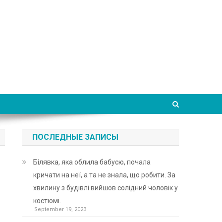
ПОСЛЕДНЫЕ ЗАПИСЫ
Білявка, яка облила бабусю, почала
кричати на неї, а та не знала, що робити. За
хвилину з будівлі вийшов солідний чоловік у
костюмі.
September 19, 2023