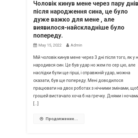
Чоловік кинув мене через пару дні
після народження сина, це було
дуже важко для мене , але
виявилося-найскладніше було
попереду.
May 15, 2022
Admin
Мій чоловік кинув мене через 3 дні після того, як у 
народився син. Це був удар но жем по сер цю, але
наслідки були ще rірші, і справжній удар, можна
сказати, був ще попереду. Мені доводилося
працювати на двох роботах з нічними змінами, що
грошей вистачало хоча б на гречку. Днями і ночам
[…]
Продолжение...