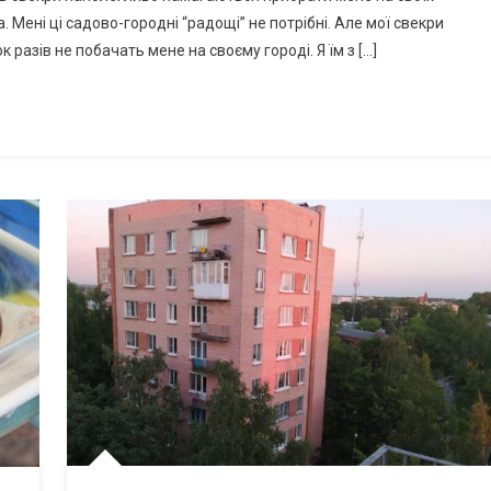
. Мені ці садово-городні “радощі” не потрібні. Але мої свекри
 разів не побачать мене на своєму городі. Я їм з […]