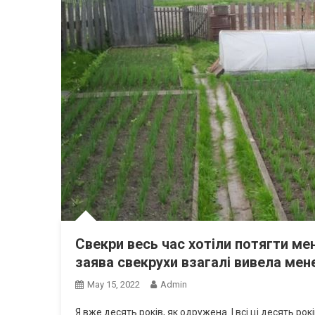
Свекри весь час хотіли потягти мен
заява свекрухи взагалі вивела мен
May 15, 2022
Admin
Я вже десять років, як одружена. І всі ці десять 