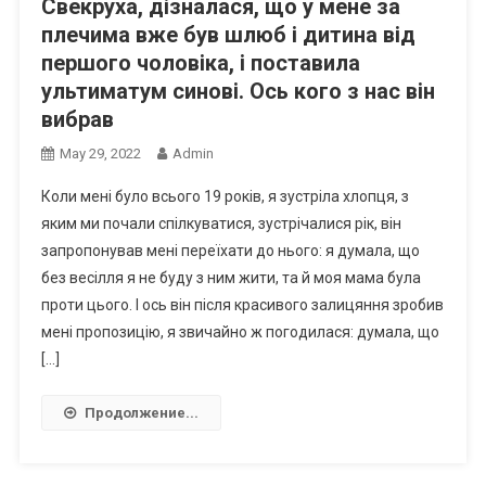
Свекруха, дізналася, що у мене за
плечима вже був шлюб і дитина від
першого чоловіка, і поставила
ультиматум синові. Ось кого з нас він
вибрав
May 29, 2022
Admin
Коли мені було всього 19 років, я зустріла хлопця, з
яким ми почали спілкуватися, зустрічалися рік, він
запропонував мені переїхати до нього: я думала, що
без весілля я не буду з ним жити, та й моя мама була
проти цього. І ось він після красивого залицяння зробив
мені пропозицію, я звичайно ж погодилася: думала, що
[…]
Продолжение...