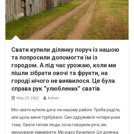
Свати купили ділянку поруч із нашою
та попросили допомогти їм із
городом. А під час урожаю, коли ми
пішли зібрати овочі та фрукти, на
городі нічого не виявилося. Це була
справа рук ”улюблених” сватів
May 29, 2022
Admin
Мої свати купили дачу на нашому районі. Треба радіти,
але щось мене турбувало. Син одружився чотири роки
тому. Свати типові люди, хоча говорили речі, які
змушували завмирати. Ми рідко бачилися. Ця ділянка,