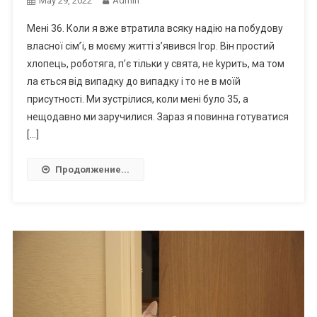
May 29, 2022
Admin
Мені 36. Коли я вже втратила всяку надію на побудову
власної сім’ї, в моєму житті з’явився Ігор. Він простий
хлопець, роботяга, п’є тільки у свята, не kурить, ма том
ла ється від випадку до випадку і то не в моїй
присутності. Ми зустрілися, коли мені було 35, а
нещодавно ми заручилися. Зараз я повинна готуватися
[…]
Продолжение...