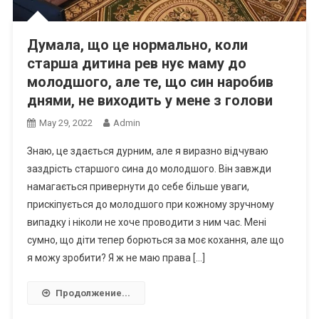
Думала, що це нормально, коли
старша дитина рев нує маму до
молодшого, але те, що син наробив
днями, не виходить у мене з голови
May 29, 2022
Admin
Знаю, це здається дурним, але я виразно відчуваю
заздрість старшого сина до молодшого. Він завжди
намагається привернути до себе більше уваги,
прискіпується до молодшого при кожному зручному
випадку і ніколи не хоче проводити з ним час. Мені
сумно, що діти тепер борються за моє кохання, але що
я можу зробити? Я ж не маю права […]
Продолжение...