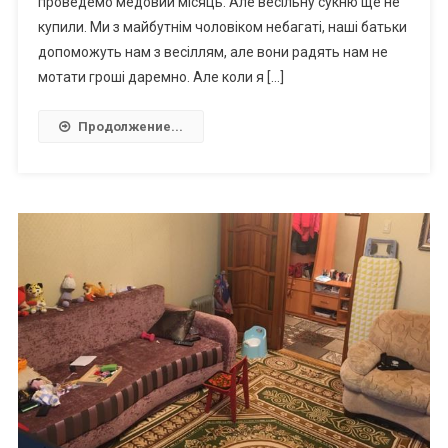
проведемо медовий місяць. Але весільну сукню ще не
купили. Ми з майбутнім чоловіком небагаті, наші батьки
допоможуть нам з весіллям, але вони радять нам не
мотати гроші даремно. Але коли я […]
Продолжение...