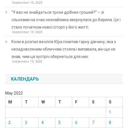
September 19, 2023
”У вас не знайдеться трохи дрібних грошей?” – зі
сльозами на очах незнайомка звернулася до Кирила. Це і
стало початком нової історії у його житті.
September 19, 2023
Коли в розпал весілля Юра помітив гарну дівчину, яка з
незадоволеним обличчям стояла і випивала, він ще не
знав, чим ця зустріч обернеться для них.
September 19, 2023
КАЛЕНДАРЬ
May 2022
M
T
W
T
F
S
S
1
2
3
4
5
6
7
8