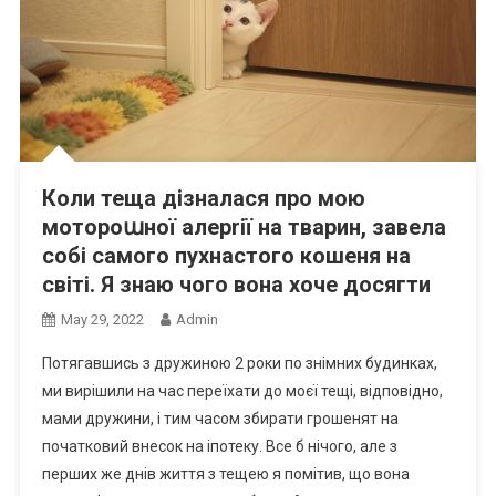
Коли теща дізналася про мою
мотороաної алерrії на тварин, завела
собі самого пухнастого кошеня на
світі. Я знаю чого вона хоче досягти
May 29, 2022
Admin
Потягавшись з дружиною 2 роки по знімних будинках,
ми вирішили на час переїхати до моєї тещі, відповідно,
мами дружини, і тим часом збирати грошенят на
початковий внесок на іпотеку. Все б нічого, але з
перших же днів життя з тещею я помітив, що вона