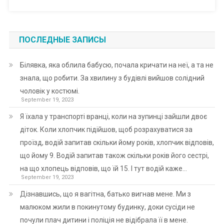
ПОСЛЕДНЫЕ ЗАПИСЫ
Білявка, яка облила бабусю, почала кричати на неї, а та не
знала, що робити. За хвилину з будівлі вийшов солідний
чоловік у костюмі.
September 19, 2023
Я їхала у транспорті вранці, коли на зупинці зайшли двоє
діток. Коли хлопчик підійшов, щоб розрахуватися за
проїзд, водій запитав скільки йому років, хлопчик відповів,
що йому 9. Водій запитав також скільки років його сестрі,
на що хлопець відповів, що їй 15. І тут водій каже…
September 19, 2023
Дізнавшись, що я вагітна, батько вигнав мене. Ми з
малюком жили в покинутому будинку, доки сусіди не
почули плач дитини і поліція не відібрала її в мене.