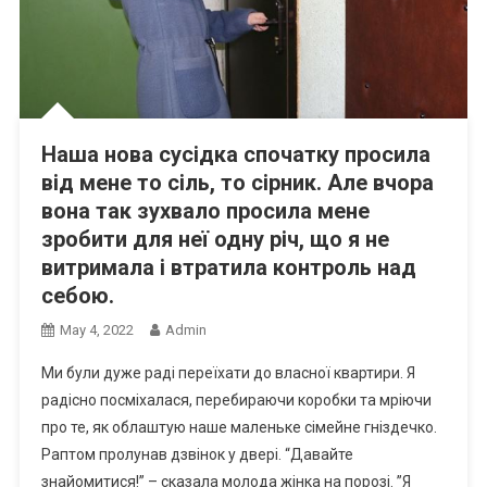
Наша нова сусідка спочатку просила
від мене то сіль, то сірник. Але вчора
вона так зухвало просила мене
зробити для неї одну річ, що я не
витримала і втратила контроль над
себою.
May 4, 2022
Admin
Ми були дуже раді переїхати до власної квартири. Я
радісно посміхалася, перебираючи коробки та мріючи
про те, як облаштую наше маленьке сімейне гніздечко.
Раптом пролунав дзвінок у двері. “Давайте
знайомитися!” – сказала молода жінка на порозі. ”Я