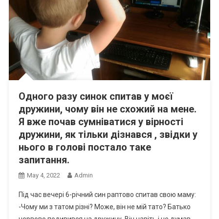
Одного разу синок спитав у моєї
дружини, чому він не схожий на мене.
Я вже почав сумніватися у вірності
дружини, як тільки дізнався , звідки у
нього в голові постало таке
запитання.
May 4, 2022
Admin
Під час вечері 6-річний син раптово спитав свою маму:
-Чому ми з татом різні? Може, він не мій тато? Батько