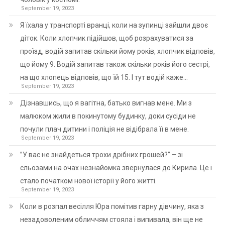
September 19, 2023
Я їхала у транспорті вранці, коли на зупинці зайшли двоє
діток. Коли хлопчик підійшов, щоб розрахуватися за
проїзд, водій запитав скільки йому років, хлопчик відповів,
що йому 9. Водій запитав також скільки років його сестрі,
на що хлопець відповів, що їй 15. І тут водій каже…
September 19, 2023
Дізнавшись, що я вагітна, батько вигнав мене. Ми з
малюком жили в покинутому будинку, доки сусіди не
почули плач дитини і поліція не відібрала її в мене.
September 19, 2023
”У вас не знайдеться трохи дрібних грошей?” – зі
сльозами на очах незнайомка звернулася до Кирила. Це і
стало початком нової історії у його житті.
September 19, 2023
Коли в розпал весілля Юра помітив гарну дівчину, яка з
незадоволеним обличчям стояла і випивала, він ще не