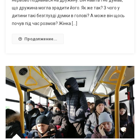
нервово подивився на дружину. Він навіть і не думав,
що дружина могла зрадити його. Як же так? З чого у
дитини такі безглузді думки в голові? А може він щось
почув під час розмов? Жінка […]
Продолжение...