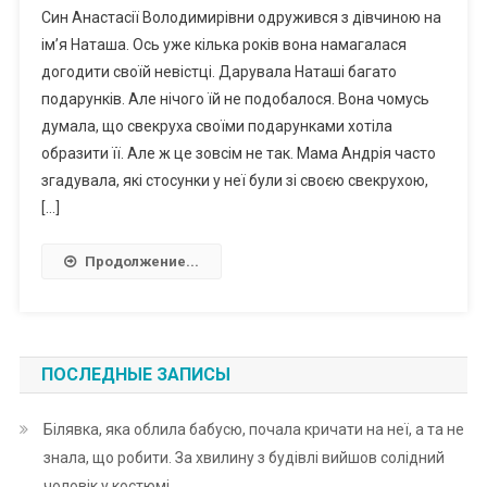
Син Анастасії Володимирівни одружився з дівчиною на
ім’я Наташа. Ось уже кілька років вона намагалася
догодити своїй невістці. Дарувала Наташі багато
подарунків. Але нічого їй не подобалося. Вона чомусь
думала, що свекруха своїми подарунками хотіла
образити її. Але ж це зовсім не так. Мама Андрія часто
згадувала, які стосунки у неї були зі своєю свекрухою,
[…]
Продолжение...
ПОСЛЕДНЫЕ ЗАПИСЫ
Білявка, яка облила бабусю, почала кричати на неї, а та не
знала, що робити. За хвилину з будівлі вийшов солідний
чоловік у костюмі.