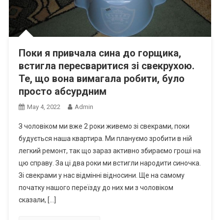
Поки я привчала сина до горщика,
встигла пересваpитися зі свекрухою.
Те, що вона вимагала робити, було
просто абсурдним
May 4, 2022
Admin
З чоловіком ми вже 2 роки живемо зі свекрами, поки
будується наша квартира. Ми плануємо зробити в ній
легкий ремонт, так що зараз активно збираємо гроші на
цю справу. За ці два роки ми встигли народити синочка.
Зі свекрами у нас відмінні відносини. Ще на самому
початку нашого переїзду до них ми з чоловіком
сказали, […]